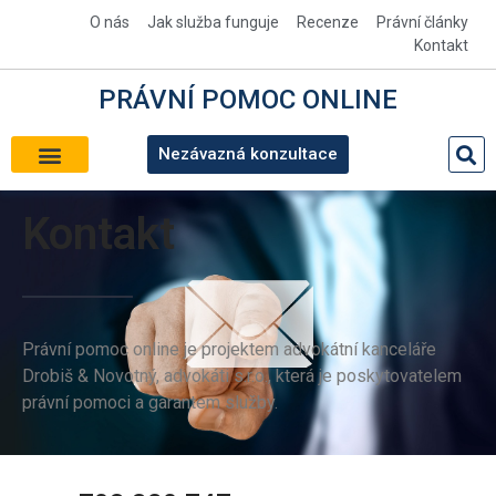
O nás
Jak služba funguje
Recenze
Právní články
Kontakt
PRÁVNÍ
POMOC
ONLINE
Nezávazná konzultace
Kontakt
Právní pomoc online je projektem advokátní kanceláře
Drobiš & Novotný, advokáti s.r.o., která je poskytovatelem
právní pomoci a garantem služby.