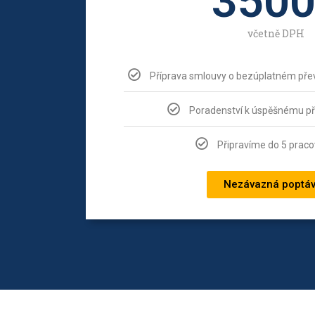
350
včetně DPH
Příprava smlouvy o bezúplatném přev
Poradenství k úspěšnému p
Připravíme do 5 praco
Nezávazná poptá