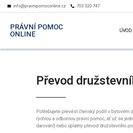
info@pravnipomoconline.cz
703 320 747
PRÁVNÍ
POMOC
ÚVOD
ONLINE
Převod družstevní
Potřebujete převést členský podíl v bytovém
rychlou a odbornou právní pomoc, ať už se jed
darování) nebo úplatný převod družstevního pod