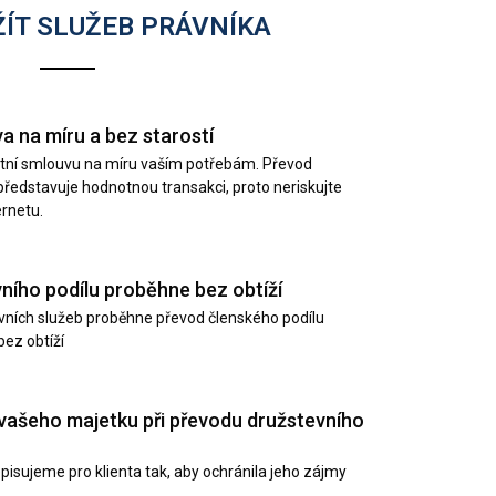
ÍT SLUŽEB PRÁVNÍKA
a na míru a bez starostí
litní smlouvu na míru vaším potřebám. Převod
představuje hodnotnou transakci, proto neriskujte
ernetu.
ního podílu proběhne bez obtíží
rávních služeb proběhne převod členského podílu
ez obtíží
vašeho majetku při převodu družstevního
isujeme pro klienta tak, aby ochránila jeho zájmy