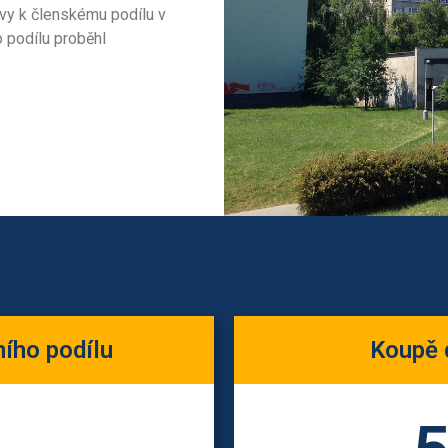
vy k členskému podílu v
 podílu proběhl
ního podílu
Koupě 