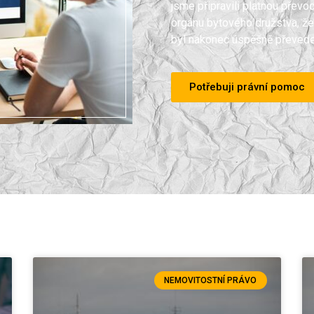
jsme připravili platnou převo
orgánu bytového družstva, že
byl nakonec úspěšně převede
Potřebuji právní pomoc
NEMOVITOSTNÍ PRÁVO