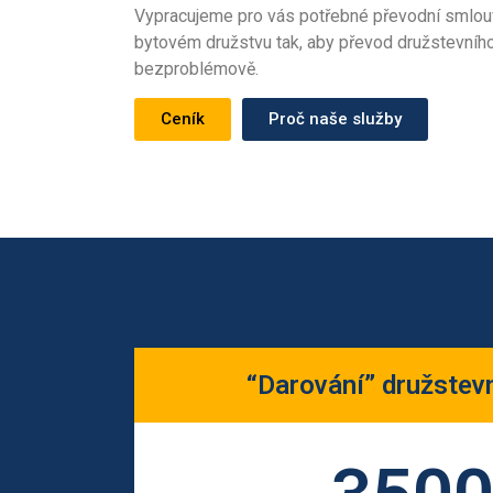
Vypracujeme pro vás potřebné převodní smlou
bytovém družstvu tak, aby převod družstevního
bezproblémově.
Ceník
Proč naše služby
“Darování” družstev