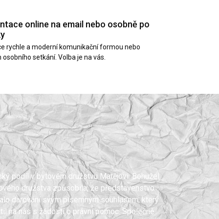
ntace online na email nebo osobně po
ky
e rychle a moderní komunikační formou nebo
osobního setkání. Volba je na vás.
nský podíl v bytovém družstvu Matějovi. Bohužel
ového družstva způsobila, že představenstvo
alo darování svým písemným souhlasem, který
átil na nás s žádostí o právní pomoc. Společně