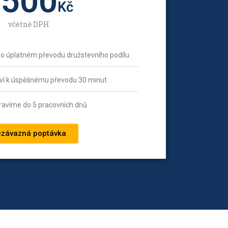
5500
Kč
včetně DPH
 o úplatném převodu družstevního podílu
ví k úspěšnému převodu 30 minut
ravíme do 5 pracovních dnů
závazná poptávka