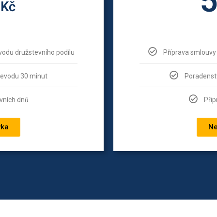
0
Kč
odu družstevního podílu
Příprava smlouvy
řevodu 30 minut
Poradenst
vních dnů
Přip
vka
Ne