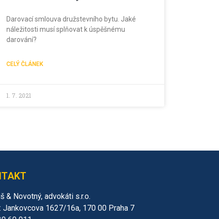
Darovací smlouva družstevního bytu. Jaké
náležitosti musí splňovat k úspěšnému
darování?
CELÝ ČLÁNEK
1. 7. 2021
NTAKT
š & Novotný, advokáti s.r.o.
: Jankovcova 1627/16a, 170 00 Praha 7