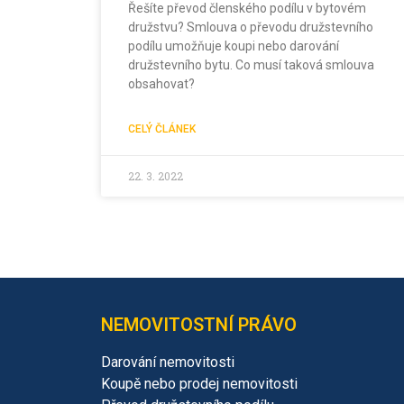
Řešíte převod členského podílu v bytovém
družstvu? Smlouva o převodu družstevního
podílu umožňuje koupi nebo darování
družstevního bytu. Co musí taková smlouva
obsahovat?
CELÝ ČLÁNEK
22. 3. 2022
NEMOVITOSTNÍ PRÁVO
Darování nemovitosti
Koupě nebo prodej nemovitosti