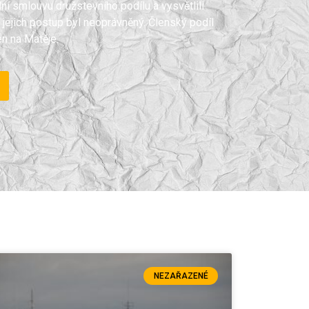
dní smlouvu družstevního podílu a vysvětlili
 jejich postup byl neoprávněný. Členský podíl
n na Matěje.
NEZAŘAZENÉ