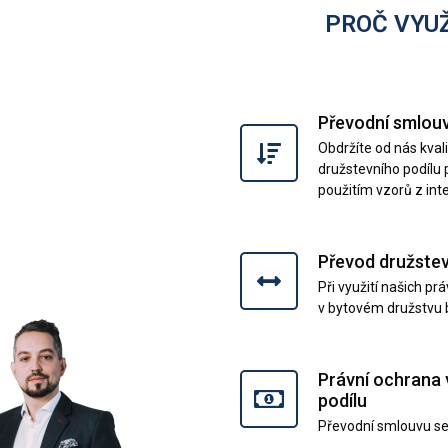
PROČ VYUŽ
Převodní smlouv
Obdržíte od nás kva
družstevního podílu 
použitím vzorů z int
Převod družstev
Při využití našich p
v bytovém družstvu b
Právní ochrana 
podílu
Převodní smlouvu sep