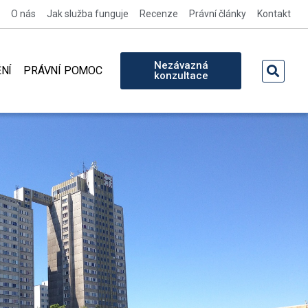
O nás
Jak služba funguje
Recenze
Právní články
Kontakt
Nezávazná
NÍ
PRÁVNÍ POMOC
konzultace