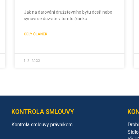
Jak na darování družstevního bytu dceři nebo
synovi se dozvíte v tomto článku.
CELÝ ČLÁNEK
1. 3. 2022
KONTROLA SMLOUVY
KO
Kontrola smlouvy právníkem
Drobi
Sídlo