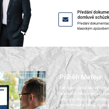
Předání dokume
domluvě schůz
Předání dokumentac
klasickým způsobem 
Příběh Matěje
Babička si přála darovat čle
neznalost zákona orgánů byt
bytového družstva podmiňov
odmítalo udělit. Matěj se obr