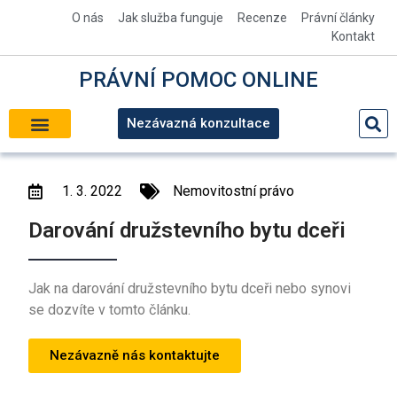
O nás
Jak služba funguje
Recenze
Právní články
Kontakt
PRÁVNÍ
POMOC
ONLINE
Nezávazná konzultace
NEMOVITOSTNÍ PRÁVO
KONTROLA SMLOUVY
PRÁVNÍ POMOC
1. 3. 2022
Nemovitostní právo
Darování družstevního bytu dceři
Jak na darování družstevního bytu dceři nebo synovi
se dozvíte v tomto článku.
Nezávazně nás kontaktujte