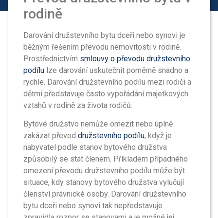
rodině
Darování družstevního bytu dceři nebo synovi je
běžným řešením převodu nemovitosti v rodině.
Prostřednictvím
smlouvy o převodu družstevního
podílu
lze darování uskutečnit poměrně snadno a
rychle. Darování družstevního podílu mezi rodiči a
dětmi představuje často vypořádání majetkových
vztahů v rodině za života rodičů.
Bytové družstvo nemůže omezit nebo úplně
zakázat převod
družstevního podílu
, když je
nabyvatel podle stanov bytového družstva
způsobilý se stát členem. Příkladem případného
omezení převodu družstevního podílu může být
situace, kdy stanovy bytového družstva vylučují
členství právnické osoby. Darování družstevního
bytu dceři nebo synovi tak nepředstavuje
zpravidla rozpor se stanovami a je možné jej