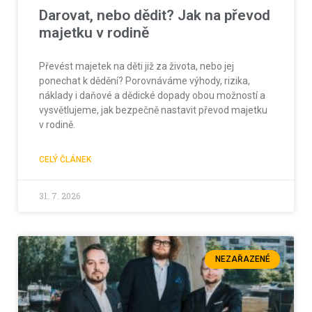
Darovat, nebo dědit? Jak na převod
majetku v rodině
Převést majetek na děti již za života, nebo jej
ponechat k dědění? Porovnáváme výhody, rizika,
náklady i daňové a dědické dopady obou možností a
vysvětlujeme, jak bezpečně nastavit převod majetku
v rodině.
CELÝ ČLÁNEK
31. 7. 2026
NEZAŘAZENÉ