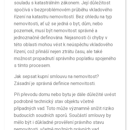
souladu s katastrálním zákonem. Její důležitost
spočívá v bezproblémovém průběhu vkladového
řízení na katastru nemovitostí. Bez ohledu na typ
nemovitosti, ať už se jedná o byt, dům, nebo
pozemek, musí být nemovitost správně a
jednoznačně definována. Nejasnosti či chyby v
této oblasti mohou vést k neúspěchu vkladového
řízení, což přináší nejen ztrátu času, ale také
možnost propadnutí správního poplatku spojeného
s tímto procesem.
Jak sepsat kupní smlouvu na nemovitost?
Zásadní je správná definice nemovitosti.
Při převodu domu nebo bytu je dále důležité uvést
podrobně technický stav objektu včetně
případných vad. Toto může významně snížit riziko
budoucích soudních sporů. Součástí smlouvy by
mělo být i důkladné prověření právního stavu
nemovitosti, včetně možných právních vad,