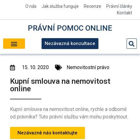
O nás
Jak služba funguje
Recenze
Právní články
Kontakt
PRÁVNÍ
POMOC
ONLINE
Nezávazná konzultace
NEMOVITOSTNÍ PRÁVO
KONTROLA SMLOUVY
PRÁVNÍ POMOC
15. 10. 2020
Nemovitostní právo
Kupní smlouva na nemovitost
online
Kupní smlouva na nemovitost online, rychle a odborně
od právníka? Tuto právní službu vám mohu poskytnout.
Nezávazně nás kontaktujte