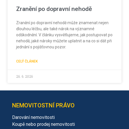
Zranění po dopravní nehodě
Zranění po dopravní nehodě může znamenat nejen
dlouhou léčbu, ale také nárok na významné
odškodnění. V článku vysvětlujeme, jak postupovat po
nehodě, jaké nároky můžete uplatnit a na co si dát při
jednání s pojišťovnou pozor.
CELÝ ČLÁNEK
26. 6. 2026
NEMOVITOSTNÍ PRÁVO
Darování nemovitosti
Koupě nebo prodej nemovitosti