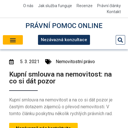
O nás
Jak služba funguje
Recenze
Právní články
Kontakt
PRÁVNÍ
POMOC
ONLINE
Nezávazná konzultace
NEMOVITOSTNÍ PRÁVO
KONTROLA SMLOUVY
PRÁVNÍ POMOC
5. 3. 2021
Nemovitostní právo
Kupní smlouva na nemovitost: na
co si dát pozor
Kupní smlouva na nemovitost a na co si dát pozor je
častým dotazem zájemců o převod nemovitosti. V
tomto článku poskytnu několik rychlých právních rad.