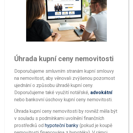
Úhrada kupní ceny nemovitosti
Doporučujeme smluvním stranám kupní smlouvy
na nemovitost, aby věnovali zvýšenou pozornost
ujednání o způsobu úhradě kupní ceny.
Doporučujeme také využití notářské,
advokátní
nebo bankovní úschovy kupní ceny nemovitosti.
Úhrada kupní ceny nemovitosti by rovněž měla být
v souladu s podmínkami uvolnění finančních
prostředků od
hypoteční banky
(pokud je koupě
nemovitosti financována z hypotéky). V rámci