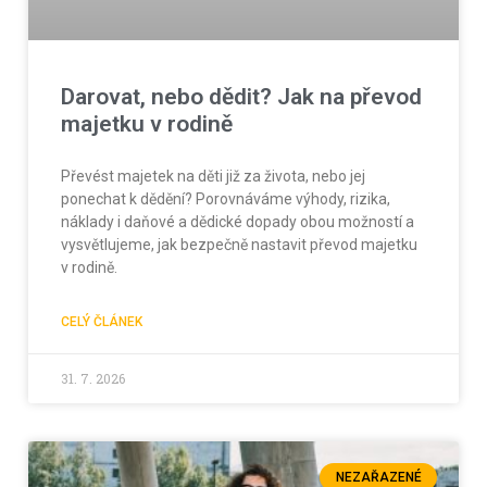
Darovat, nebo dědit? Jak na převod
majetku v rodině
Převést majetek na děti již za života, nebo jej
ponechat k dědění? Porovnáváme výhody, rizika,
náklady i daňové a dědické dopady obou možností a
vysvětlujeme, jak bezpečně nastavit převod majetku
v rodině.
CELÝ ČLÁNEK
31. 7. 2026
NEZAŘAZENÉ