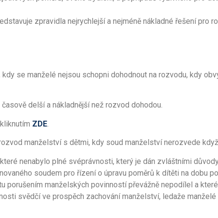
edstavuje zpravidla nejrychlejší a nejméně nákladné řešení pro r
, kdy se manželé nejsou schopni dohodnout na rozvodu, kdy obvy
 časově delší a nákladnější než rozvod dohodou.
 kliknutím
ZDE
.
rozvod manželství s dětmi, kdy soud manželství nerozvede když 
teré nenabylo plné svéprávnosti, který je dán zvláštními důvody
enovaného soudem pro řízení o úpravu poměrů k dítěti na dobu p
atu porušením manželských povinností převážně nepodílel a kte
osti svědčí ve prospěch zachování manželství, ledaže manželé spo