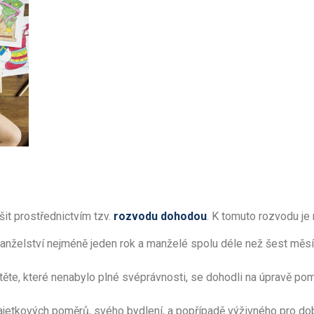
šit prostřednictvím tzv.
rozvodu dohodou
. K tomuto rozvodu je 
 manželství nejméně jeden rok a manželé spolu déle než šest měsí
dítěte, které nenabylo plné svéprávnosti, se dohodli na úpravě p
jetkových poměrů, svého bydlení, a popřípadě výživného pro do