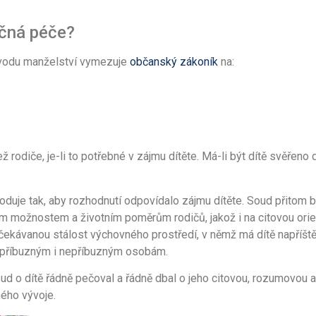
ečná péče?
ozvodu manželství vymezuje
občanský zákoník
na:
 rodiče, je-li to potřebné v zájmu dítěte. Má-li být dítě svěřeno 
duje tak, aby rozhodnutí odpovídalo zájmu dítěte. Soud přitom 
ým možnostem a životním poměrům rodičů, jakož i na citovou orie
čekávanou stálost výchovného prostředí, v němž má dítě napříště ž
 příbuzným i nepříbuzným osobám.
d o dítě řádně pečoval a řádně dbal o jeho citovou, rozumovou a m
ého vývoje.