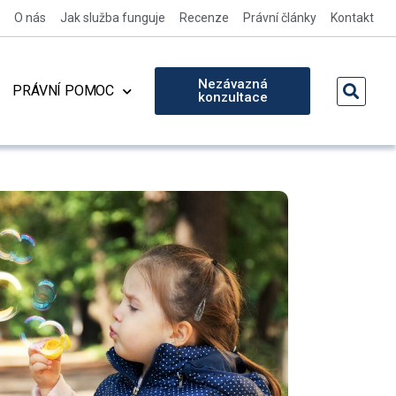
O nás
Jak služba funguje
Recenze
Právní články
Kontakt
Nezávazná
PRÁVNÍ POMOC
konzultace