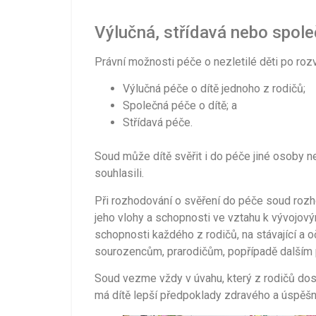
Výlučná, střídavá nebo spol
Právní možnosti péče o nezletilé děti po r
Výlučná péče o dítě jednoho z rodičů;
Společná péče o dítě; a
Střídavá péče.
Soud může dítě svěřit i do péče jiné osoby než
souhlasili.
Při rozhodování o svěření do péče soud rozho
jeho vlohy a schopnosti ve vztahu k vývojov
schopnosti každého z rodičů, na stávající a o
sourozencům, prarodičům, popřípadě dalším
Soud vezme vždy v úvahu, který z rodičů dosu
má dítě lepší předpoklady zdravého a úspěšn