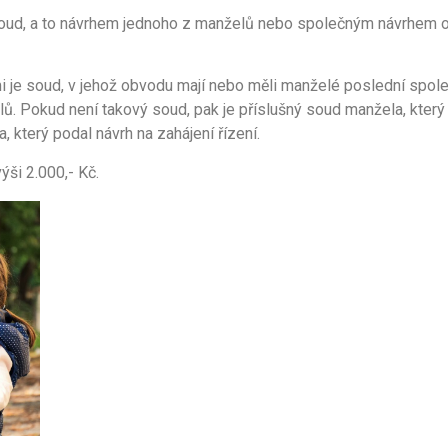
oud, a to návrhem jednoho z manželů nebo společným návrhem o
 je soud, v jehož obvodu mají nebo měli manželé poslední společn
. Pokud není takový soud, pak je příslušný soud manžela, který 
, který podal návrh na zahájení řízení.
ýši 2.000,- Kč.