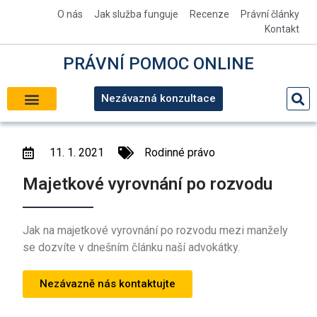
O nás
Jak služba funguje
Recenze
Právní články
Kontakt
PRÁVNÍ
POMOC
ONLINE
Nezávazná konzultace
11. 1. 2021
Rodinné právo
Majetkové vyrovnání po rozvodu
Jak na majetkové vyrovnání po rozvodu mezi manžely
se dozvíte v dnešním článku naší advokátky.
Nezávazně nás kontaktujte