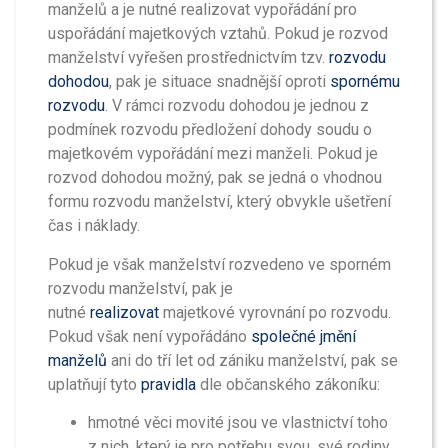
manželů a je nutné realizovat vypořádání pro
uspořádání majetkových vztahů. Pokud je rozvod
manželství vyřešen prostřednictvím tzv.
rozvodu
dohodou
, pak je situace snadnější oproti
spornému
rozvodu
. V rámci rozvodu dohodou je jednou z
podmínek rozvodu předložení dohody soudu o
majetkovém vypořádání mezi manželi. Pokud je
rozvod dohodou možný, pak se jedná o vhodnou
formu rozvodu manželství, který obvykle ušetření
čas i náklady.
Pokud je však manželství rozvedeno ve sporném
rozvodu manželství, pak je
nutné
realizovat
majetkové vyrovnání po rozvodu.
Pokud však není vypořádáno
společné jmění
manželů
ani do tří let od zániku manželství, pak se
uplatňují tyto
pravidla
dle občanského zákoníku:
hmotné věci movité jsou ve vlastnictví toho
z nich, který je pro potřebu svou, své rodiny