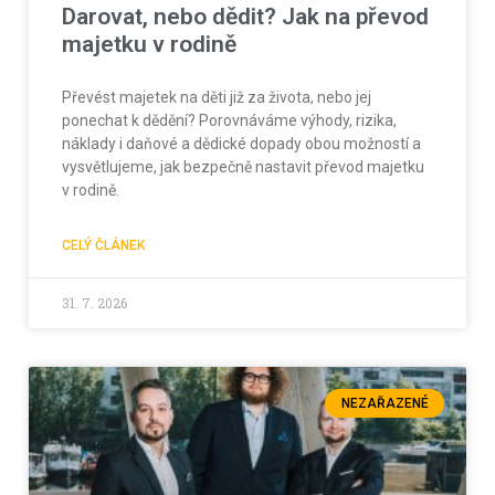
Darovat, nebo dědit? Jak na převod
majetku v rodině
Převést majetek na děti již za života, nebo jej
ponechat k dědění? Porovnáváme výhody, rizika,
náklady i daňové a dědické dopady obou možností a
vysvětlujeme, jak bezpečně nastavit převod majetku
v rodině.
CELÝ ČLÁNEK
31. 7. 2026
NEZAŘAZENÉ